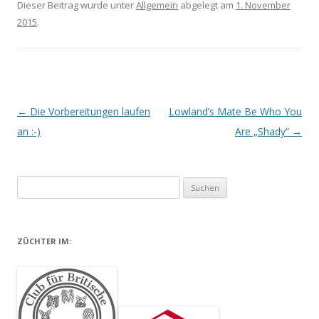
Dieser Beitrag wurde unter
Allgemein
abgelegt am
1. November
2015
.
Artikel-Navigation
←
Die Vorbereitungen laufen
Lowland’s Mate Be Who You
an :-)
Are „Shady“
→
Suchen nach:
ZÜCHTER IM: